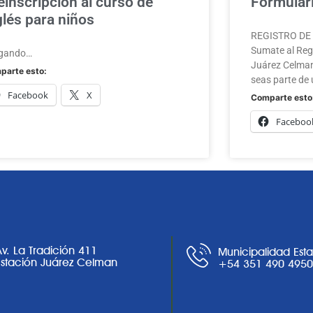
einscripción al curso de
Formulari
glés para niños
REGISTRO DE A
Sumate al Regi
gando…
Juárez Celman
parte esto:
seas parte de 
Facebook
X
Comparte esto
Faceboo
Av. La Tradición 411
Municipalidad Est
Estación Juárez Celman
+54 351 490 495