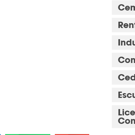
Cem
Ren
Indu
Com
Ced
Esc
Lic
Con