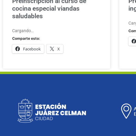
Preinscripción al curso de
Pr
cocina especial viandas
in
saludables
Car
Cargando…
Com
Comparte esto:
Facebook
X