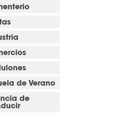
enterio
tas
stria
ercios
ulones
uela de Verano
encia de
ducir