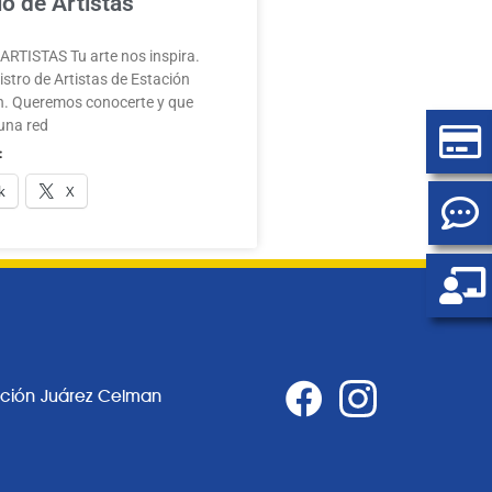
o de Artistas
RTISTAS Tu arte nos inspira.
stro de Artistas de Estación
. Queremos conocerte y que
una red
:
k
X
ación Juárez Celman
0