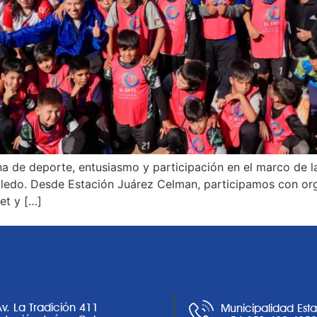
na de deporte, entusiasmo y participación en el marco de l
oledo. Desde Estación Juárez Celman, participamos con org
et y […]
Av. La Tradición 411
Municipalidad Est