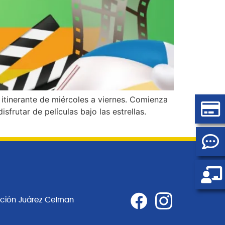
 itinerante de miércoles a viernes. Comienza
sfrutar de películas bajo las estrellas.
ación Juárez Celman
0