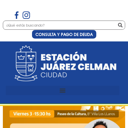
CONSULTA Y PAGO DE DEUDA
Etiqueta:
clase
Preinscripción a la Expo
Emprender 2023