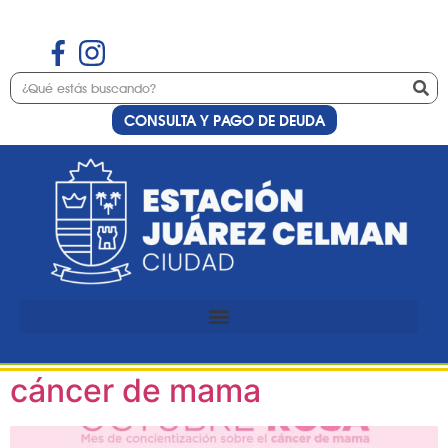
CONSULTA Y PAGO DE DEUDA
Etiqueta:
concientización
Octubre Rosa, mes de
concientización sobre el
cáncer de mama