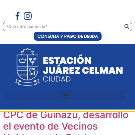
CONSULTA Y PAGO DE DEUDA
Etiqueta:
CPC
Un 25 de mayo con desfile y
peña: Estación Juárez
Celman, en conjunto con el
CPC de Guiñazú, desarrolló
el evento de Vecinos