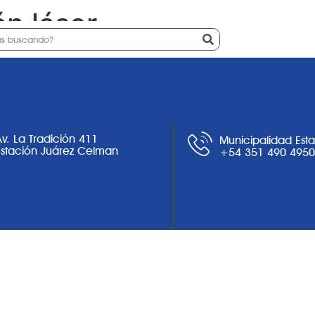
ón láser
Ciudad
Noticias
Trámites
Av. La Tradición 411
Municipalidad Est
Estación Juárez Celman
+54 351 490 495