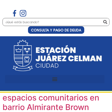
CONSULTA Y PAGO DE DEUDA
Etiqueta:
desarrollo
ciudadano
Estación Juárez Celman
celebró la recuperación de
espacios comunitarios en
barrio Almirante Brown