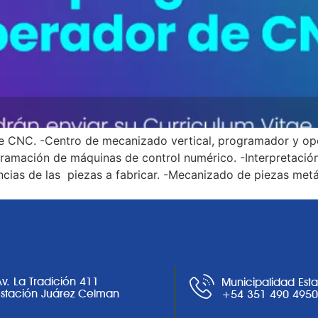
e CNC. -Centro de mecanizado vertical, programador y ope
amación de máquinas de control numérico. -Interpretación 
ias de las piezas a fabricar. -Mecanizado de piezas metáli
Av. La Tradición 411
Municipalidad Est
Estación Juárez Celman
+54 351 490 495