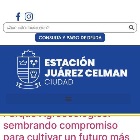
CONSULTA Y PAGO DE DEUDA
Etiqueta:
Facultad de
Ciencias
Agropecuarias
Parque Agroecológico:
sembrando compromiso
para cultivar un futuro más