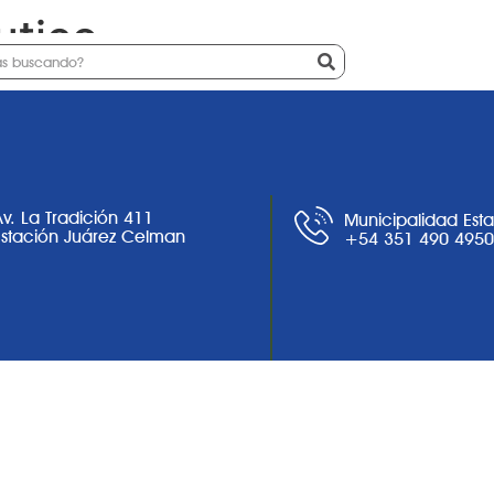
utico
Ciudad
Noticias
Trámites
Av. La Tradición 411
Municipalidad Est
Estación Juárez Celman
+54 351 490 495