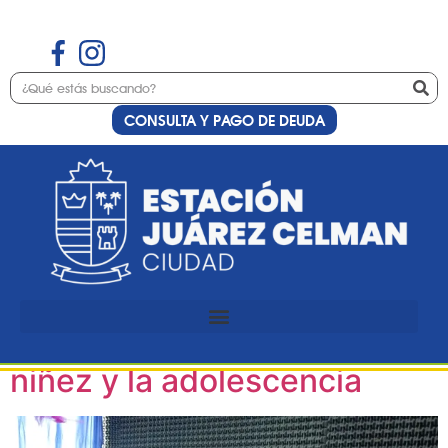
CONSULTA Y PAGO DE DEUDA
Etiqueta:
infancias
MUNA volvió a la Estación
87.9 para concientizar
sobre los derechos de la
niñez y la adolescencia