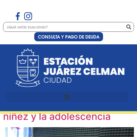
CONSULTA Y PAGO DE DEUDA
Etiqueta:
MUNA
MUNA volvió a la Estación
87.9 para concientizar
sobre los derechos de la
niñez y la adolescencia