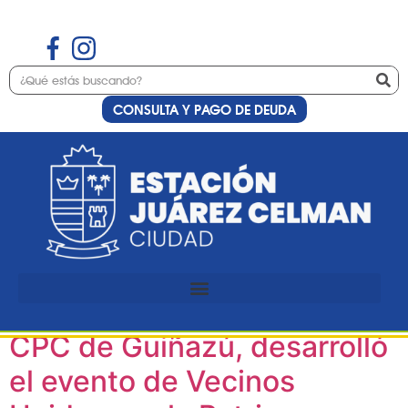
CONSULTA Y PAGO DE DEUDA
Etiqueta:
Patria
Un 25 de mayo con desfile y
peña: Estación Juárez
Celman, en conjunto con el
CPC de Guiñazú, desarrolló
el evento de Vecinos