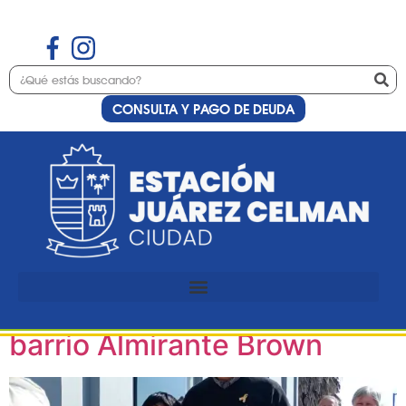
CONSULTA Y PAGO DE DEUDA
Etiqueta:
sociales
Estación Juárez Celman
celebró la recuperación de
espacios comunitarios en
barrio Almirante Brown