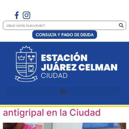
CONSULTA Y PAGO DE DEUDA
Etiqueta:
vacunación
antigripal
Continúa a pleno la
campaña de vacunación
antigripal en la Ciudad