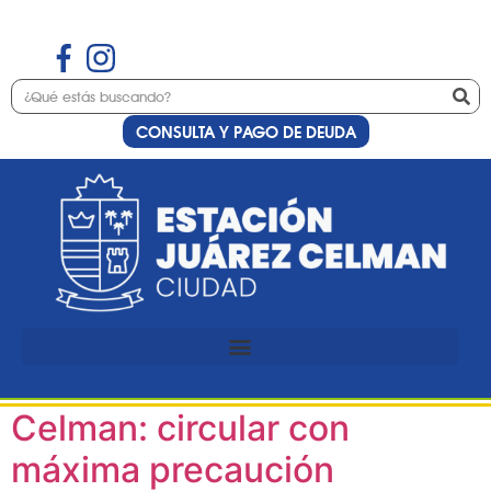
CONSULTA Y PAGO DE DEUDA
Etiqueta:
Variante
Juárez Celman
Avanza la iluminación LED
en la Variante Juárez
Celman: circular con
máxima precaución