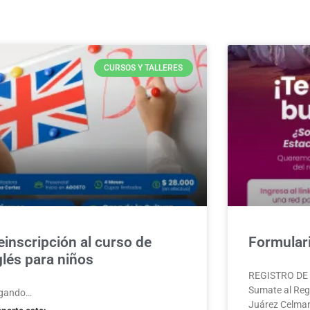
CURSOS Y TALLERES
einscripción al curso de
Formulari
glés para niños
REGISTRO DE A
Sumate al Regi
gando…
Juárez Celman