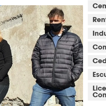
Cem
Ren
Indu
Com
Ced
Esc
Lic
Con