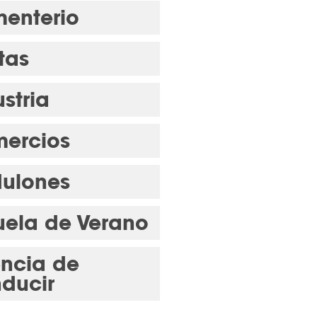
enterio
tas
stria
ercios
ulones
uela de Verano
encia de
ducir