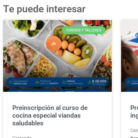
Te puede interesar
CURSOS Y TALLERES
Preinscripción al curso de
Pr
cocina especial viandas
in
saludables
Car
Cargando…