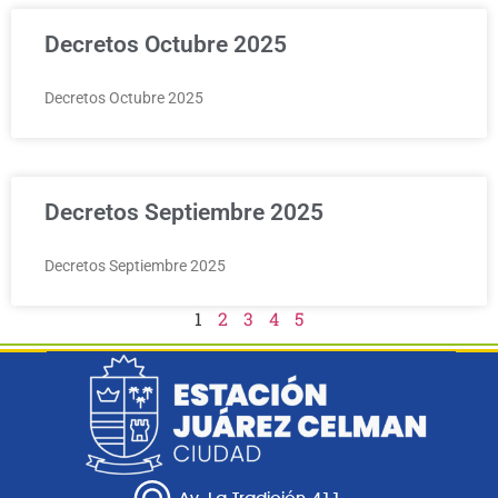
Decretos Octubre 2025
Decretos Octubre 2025
Decretos Septiembre 2025
Decretos Septiembre 2025
1
2
3
4
5