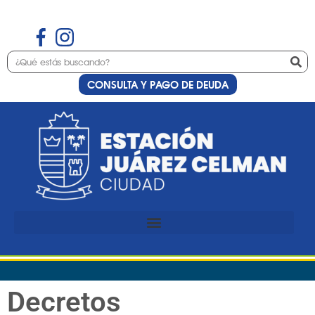
CONSULTA Y PAGO DE DEUDA
Decretos