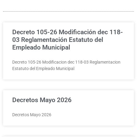
Decreto 105-26 Modificación dec 118-
03 Reglamentación Estatuto del
Empleado Municipal
Decreto 105-26 Modificacion dec 118-03 Reglamentacion
Estatuto del Empleado Municipal
Decretos Mayo 2026
Decretos Mayo 2026