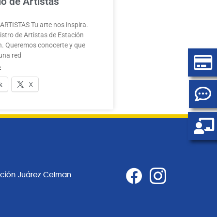
o de Artistas
RTISTAS Tu arte nos inspira.
stro de Artistas de Estación
. Queremos conocerte y que
una red
:
k
X
ación Juárez Celman
0