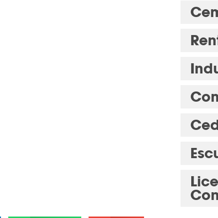
Cem
Ren
Indu
Com
Ced
Esc
Lic
Con