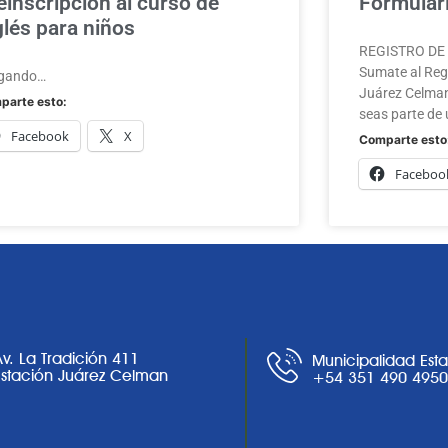
einscripción al curso de
Formulari
glés para niños
REGISTRO DE A
Sumate al Regi
gando…
Juárez Celman
parte esto:
seas parte de 
Facebook
X
Comparte esto
Faceboo
Av. La Tradición 411
Municipalidad Est
Estación Juárez Celman
+54 351 490 495