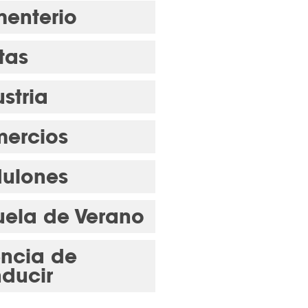
enterio
tas
stria
ercios
ulones
uela de Verano
encia de
ducir