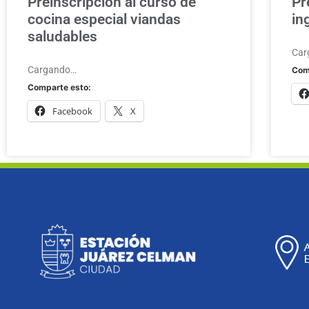
Preinscripción al curso de
Pr
cocina especial viandas
in
saludables
Car
Cargando…
Com
Comparte esto:
Facebook
X