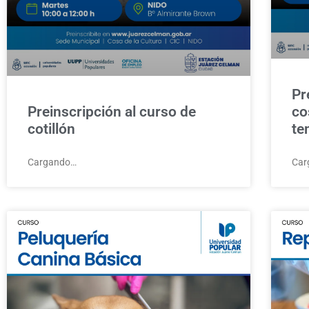
Pr
Preinscripción al curso de
co
cotillón
te
Cargando…
Car