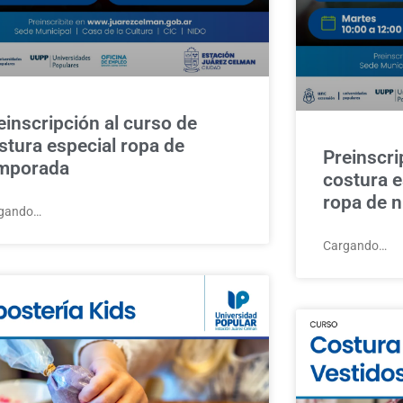
einscripción al curso de
stura especial ropa de
Preinscri
mporada
costura e
ropa de n
gando…
Cargando…