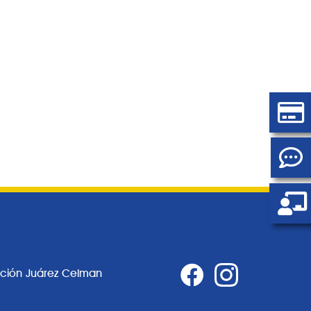
ación Juárez Celman
0