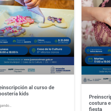
einscripción al curso de
postería kids
Preinscri
costura e
gando…
fiesta