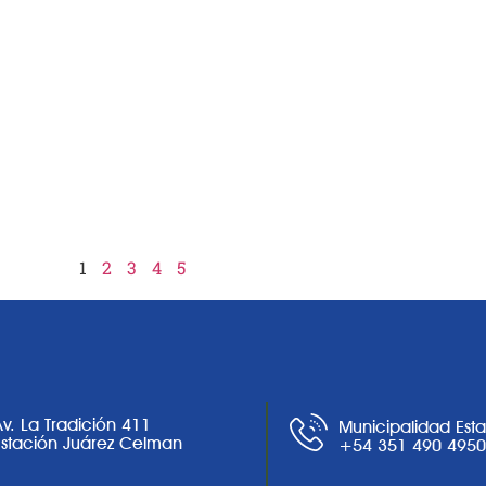
1
2
3
4
5
Av. La Tradición 411
Municipalidad Est
Estación Juárez Celman
+54 351 490 495