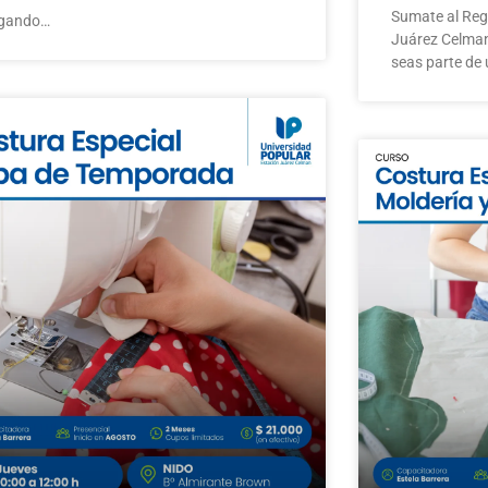
Sumate al Regi
gando…
Juárez Celman
seas parte de 