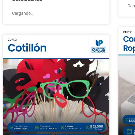
Car
Cargando…