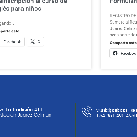
einscripción al curso de
Formulari
glés para niños
REGISTRO DE A
Sumate al Regi
gando…
Juárez Celman
parte esto:
seas parte de 
Facebook
X
Comparte esto
Faceboo
Av. La Tradición 411
Municipalidad Est
Estación Juárez Celman
+54 351 490 495