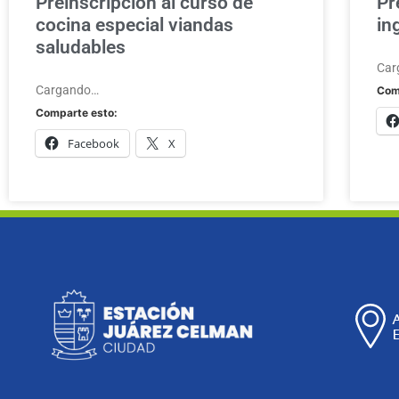
Preinscripción al curso de
Pr
cocina especial viandas
in
saludables
Car
Cargando…
Com
Comparte esto:
Facebook
X