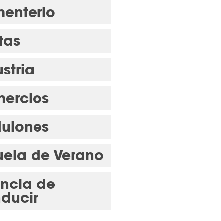
enterio
tas
stria
ercios
ulones
uela de Verano
encia de
ducir