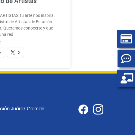
o de Artistas
RTISTAS Tu arte nos inspira.
stro de Artistas de Estación
. Queremos conocerte y que
una red
:
k
X
ación Juárez Celman
0