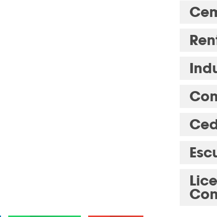
Cem
Ren
Indu
Com
Ced
Esc
Lic
Con