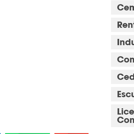
Cem
Ren
Indu
Com
Ced
Esc
Lic
Con