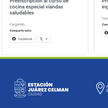
Preinscripción al curso de
Pr
cocina especial viandas
in
saludables
Car
Cargando…
Com
Comparte esto:
Facebook
X