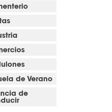
enterio
tas
stria
ercios
ulones
uela de Verano
encia de
ducir