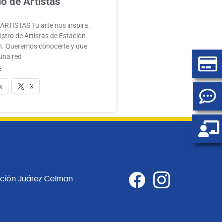
o de Artistas
RTISTAS Tu arte nos inspira.
stro de Artistas de Estación
. Queremos conocerte y que
una red
:
k
X
ación Juárez Celman
0