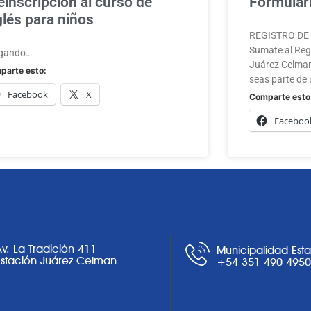
einscripción al curso de
Formulari
glés para niños
REGISTRO DE A
Sumate al Regi
gando…
Juárez Celman
parte esto:
seas parte de 
Facebook
X
Comparte esto
Faceboo
Av. La Tradición 411
Municipalidad Est
Estación Juárez Celman
+54 351 490 495