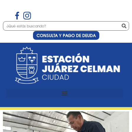
CONSULTA Y PAGO DE DEUDA
Etiqueta:
CAJU
Se viene la Barrileteada
2025: una tarde para
disfrutar en familia