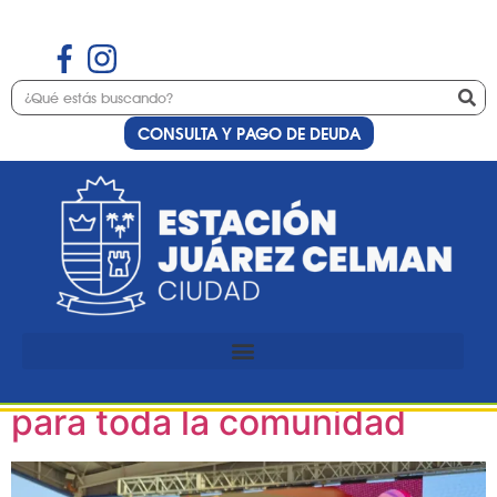
CONSULTA Y PAGO DE DEUDA
Etiqueta:
Derecho
Estación Juárez Celman
inaugura «Derecho al
Verano» con actividades
para toda la comunidad