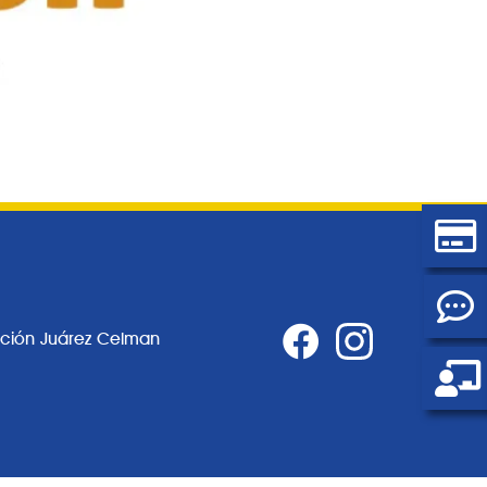
ación Juárez Celman
0