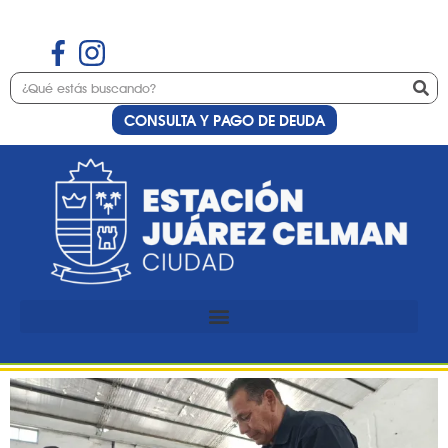
CONSULTA Y PAGO DE DEUDA
Etiqueta:
festejo
Se viene la Barrileteada
2025: una tarde para
disfrutar en familia