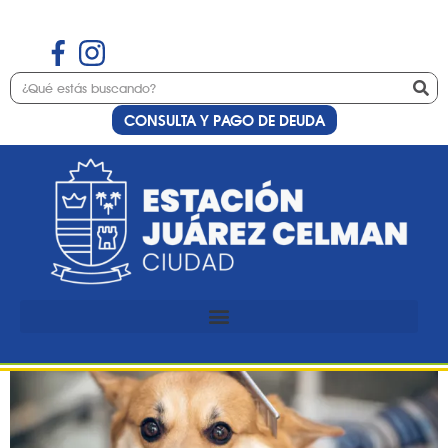
CONSULTA Y PAGO DE DEUDA
Etiqueta:
peluquería
Preinscripción al curso de
peluquería canina básica