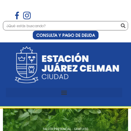
CONSULTA Y PAGO DE DEUDA
Etiqueta:
septiembre
Preinscripción al taller de
jardines verticales