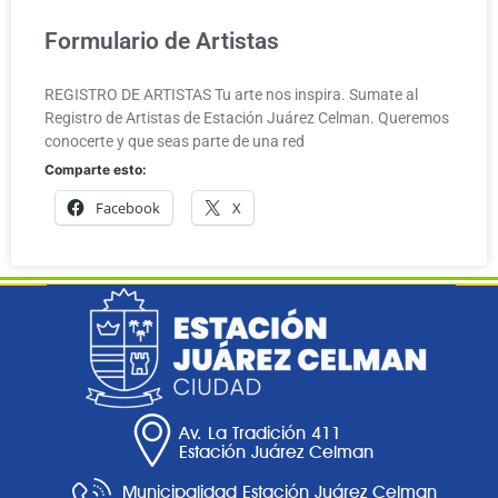
Formulario de Artistas
REGISTRO DE ARTISTAS Tu arte nos inspira. Sumate al
Registro de Artistas de Estación Juárez Celman. Queremos
conocerte y que seas parte de una red
Comparte esto:
Facebook
X
Av. La Tradición 411
Estación Juárez Celman
Municipalidad Estación Juárez Celman