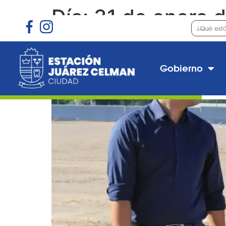
Día:
31 de enero 
Estación Juárez Celman
Gobierno