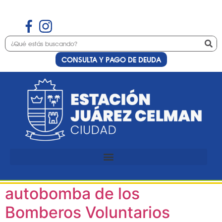
CONSULTA Y PAGO DE DEUDA
Día:
10 de junio de
2024
Con una festiva caravana,
se presentó la nueva
autobomba de los
Bomberos Voluntarios