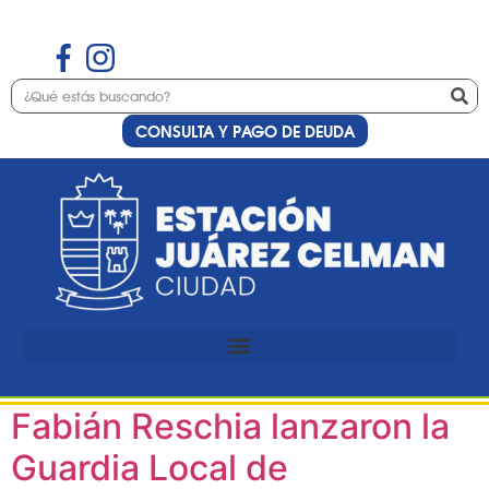
CONSULTA Y PAGO DE DEUDA
Día:
29 de enero de
2025
La vicegobernadora Myrian
Prunotto y el intendente
Fabián Reschia lanzaron la
Guardia Local de