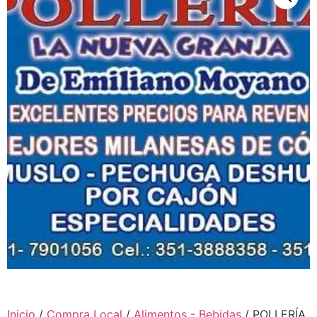
Inicio
/
Compra Local
/
Alimentos - Bebidas
/ POLLERÍA