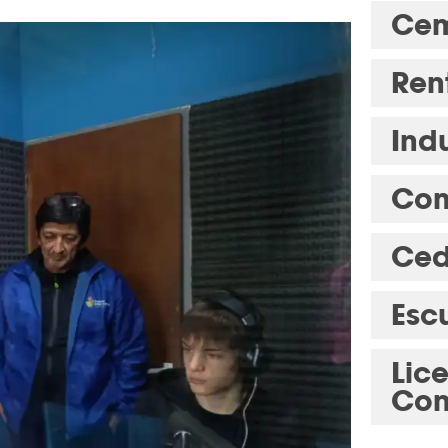
Cem
Ren
Indu
Com
Ced
Esc
Lic
Con