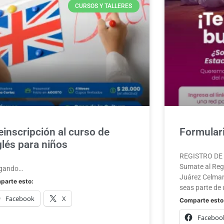
CURSOS Y TALLERES
einscripción al curso de
Formulari
glés para niños
REGISTRO DE A
Sumate al Regi
gando…
Juárez Celman
parte esto:
seas parte de 
Facebook
X
Comparte esto
Faceboo