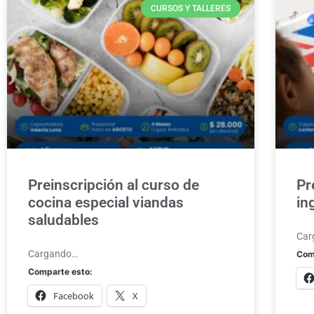
CURSOS Y TALLERES
Preinscripción al curso de
Pr
cocina especial viandas
in
saludables
Car
Cargando…
Com
Comparte esto:
Facebook
X