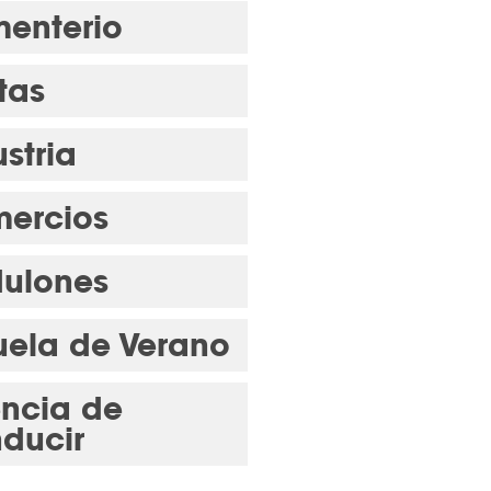
enterio
tas
stria
ercios
ulones
uela de Verano
encia de
ducir