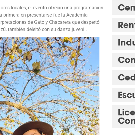
Cem
res locales, el evento ofreció una programación
La primera en presentarse fue la Academia
erpretaciones de Gato y Chacarera que despertó
Ren
ú, también deleitó con su danza juvenil.
Indu
Com
Ced
Esc
Lic
Con