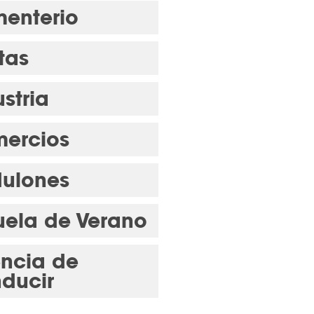
enterio
tas
stria
ercios
ulones
uela de Verano
encia de
ducir