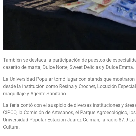
También se destaca la participación de puestos de especialid
caserito de marta, Dulce Norte, Sweet Delicias y Dulce Emma.
La Universidad Popular tomó lugar con stands que mostraron y
desde la institución como Resina y Crochet, Locución Especia
maquillaje y Agente Sanitario.
La feria contó con el auspicio de diversas instituciones y áreas
CIPCO, la Comisión de Artesanos, el Parque Agroecológico, l
Universidad Popular Estación Juárez Celman, la radio 87.9 La E
Cultura.