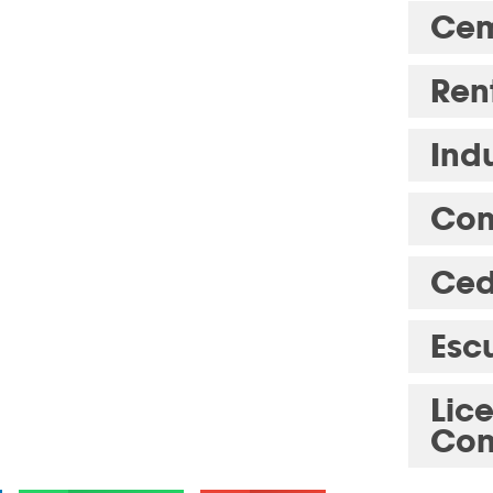
Cem
Ren
Indu
Com
Ced
Esc
Lic
Con