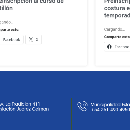
einscripción al curso de
Preinscri
tillón
costura e
tempora
gando…
Cargando…
parte esto:
Comparte esto
Facebook
X
Faceboo
Av. La Tradición 411
Municipalidad Est
Estación Juárez Celman
+54 351 490 495