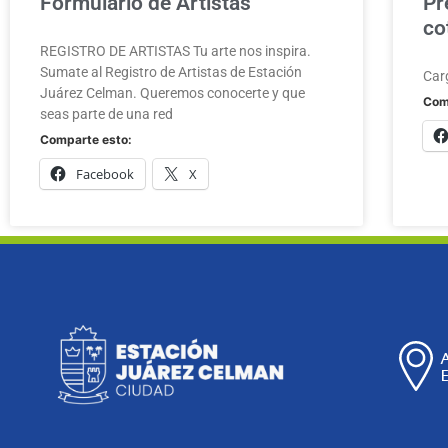
Formulario de Artistas
Pr
co
REGISTRO DE ARTISTAS Tu arte nos inspira.
Sumate al Registro de Artistas de Estación
Car
Juárez Celman. Queremos conocerte y que
Com
seas parte de una red
Comparte esto:
Facebook
X