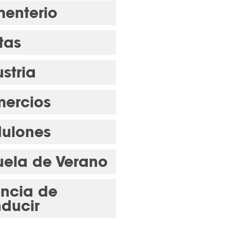
enterio
tas
stria
ercios
ulones
uela de Verano
encia de
ducir