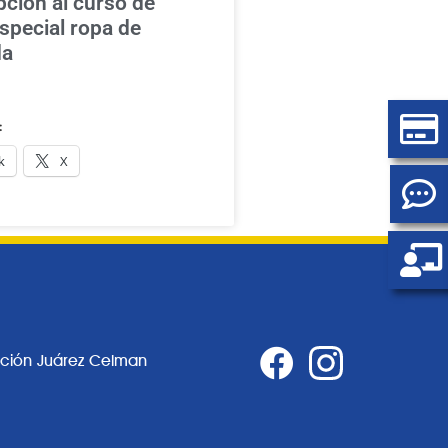
pción al curso de
special ropa de
da
:
k
X
ación Juárez Celman
0