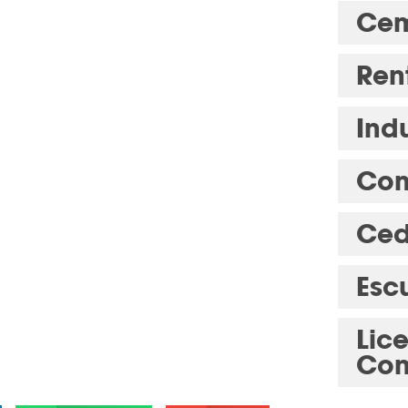
Cem
Ren
Indu
Com
Ced
Esc
Lic
Con