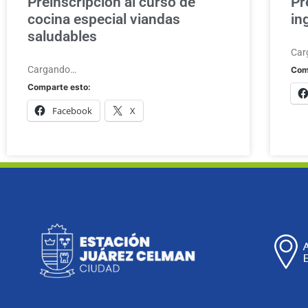
Preinscripción al curso de
Pr
cocina especial viandas
in
saludables
Car
Cargando…
Com
Comparte esto:
Facebook
X