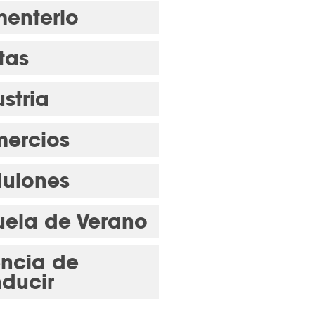
enterio
tas
stria
ercios
ulones
uela de Verano
encia de
ducir