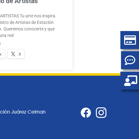
o de Artistas
RTISTAS Tu arte nos inspira.
stro de Artistas de Estación
. Queremos conocerte y que
una red
:
k
X
ación Juárez Celman
0