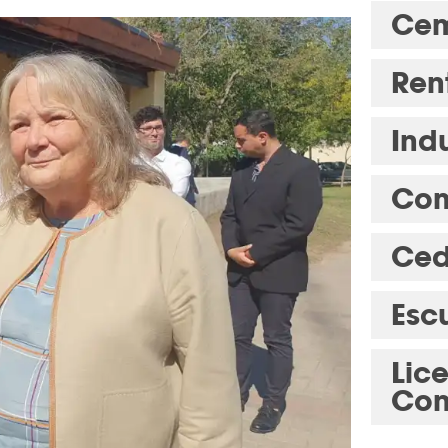
Cem
Ren
Indu
Com
Ced
Esc
Lic
Con