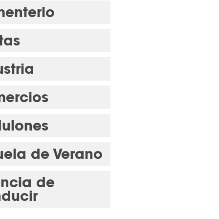
enterio
tas
stria
ercios
ulones
uela de Verano
encia de
ducir