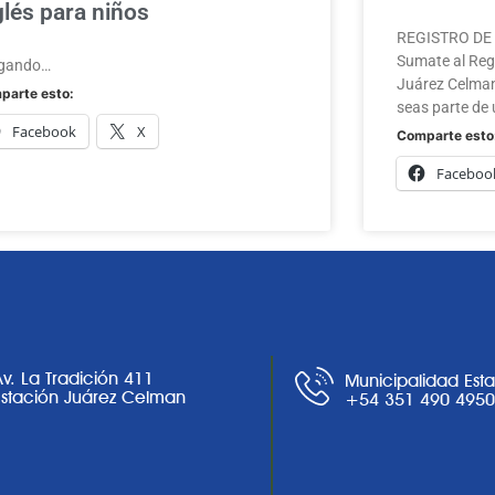
glés para niños
REGISTRO DE A
Sumate al Regi
gando…
Juárez Celman
parte esto:
seas parte de 
Facebook
X
Comparte esto
Faceboo
Av. La Tradición 411
Municipalidad Est
Estación Juárez Celman
+54 351 490 495