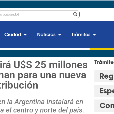
Ciudad
Noticias
Trámites
tirá U$S 25 millones
Trámite
man para una nueva
Regi
tribución
Esp
en la Argentina instalará en
Con
a el centro y norte del país.