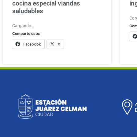
cocina especial viandas
in
saludables
Car
Cargando…
Com
Comparte esto:
Facebook
X