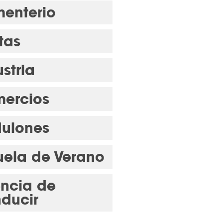
enterio
tas
stria
ercios
ulones
uela de Verano
encia de
ducir