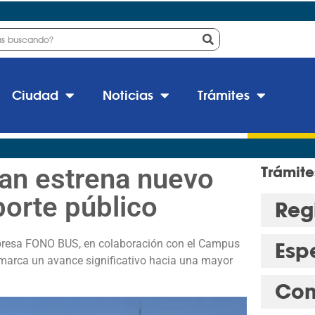
Ciudad
Noticias
Trámites
an estrena nuevo
Trámite
porte público
Regi
presa FONO BUS, en colaboración con el Campus
Esp
 marca un avance significativo hacia una mayor
Con