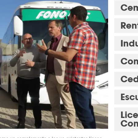
Cem
Ren
Indu
Com
Ced
Esc
Lic
Con