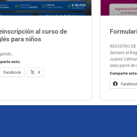
einscripción al curso de
Formulari
glés para niños
REGISTRO DE A
Sumate al Regi
gando…
Juárez Celman
parte esto:
seas parte de 
Facebook
X
Comparte esto
Faceboo