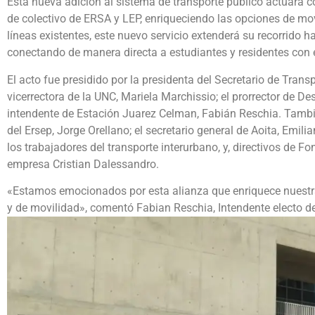
Esta nueva adición al sistema de transporte público actuará 
de colectivo de ERSA y LEP, enriqueciendo las opciones de mov
líneas existentes, este nuevo servicio extenderá su recorrido
conectando de manera directa a estudiantes y residentes con e
El acto fue presidido por la presidenta del Secretario de Trans
vicerrectora de la UNC, Mariela Marchissio; el prorrector de Des
intendente de Estación Juarez Celman, Fabián Reschia. Tambié
del Ersep, Jorge Orellano; el secretario general de Aoita, Emili
los trabajadores del transporte interurbano, y, directivos de F
empresa Cristian Dalessandro.
«Estamos emocionados por esta alianza que enriquece nuestr
y de movilidad», comentó Fabian Reschia, Intendente electo de