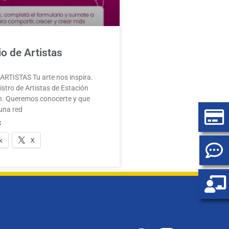
o de Artistas
RTISTAS Tu arte nos inspira.
stro de Artistas de Estación
. Queremos conocerte y que
una red
:
k
X