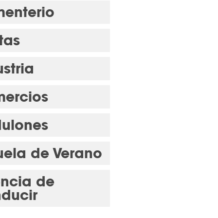
enterio
tas
stria
ercios
ulones
uela de Verano
encia de
ducir