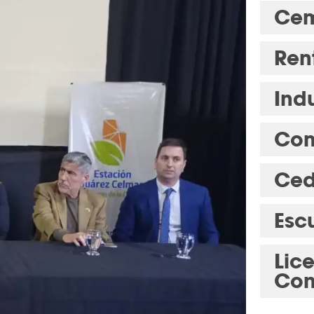
Cem
Ren
Indu
Com
Ced
Esc
Lic
Con