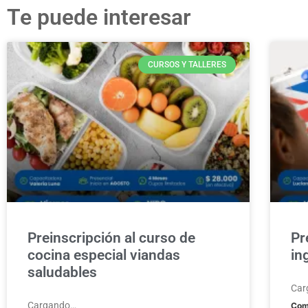
Te puede interesar
CURSOS Y TALLERES
Preinscripción al curso de
Pr
cocina especial viandas
in
saludables
Car
Cargando…
Com