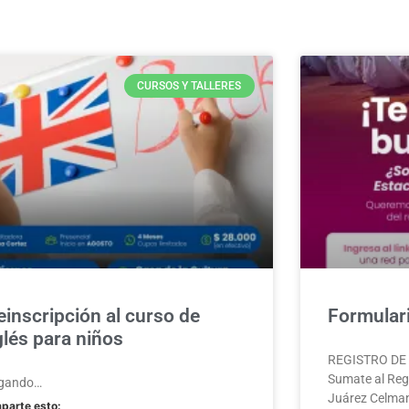
CURSOS Y TALLERES
einscripción al curso de
Formulari
glés para niños
REGISTRO DE A
Sumate al Regi
gando…
Juárez Celman
parte esto: