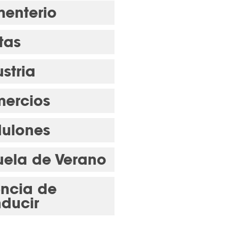
enterio
tas
stria
ercios
ulones
uela de Verano
encia de
ducir