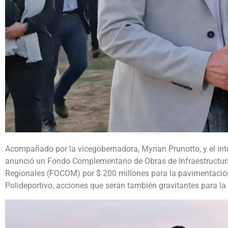
Acompañado por la vicegobernadora, Myrian Prunotto, y el int
anunció un Fondo Complementario de Obras de Infraestructu
Regionales (FOCOM) por $ 200 millones para la pavimentación 
Polideportivo, acciones que serán también gravitantes para la