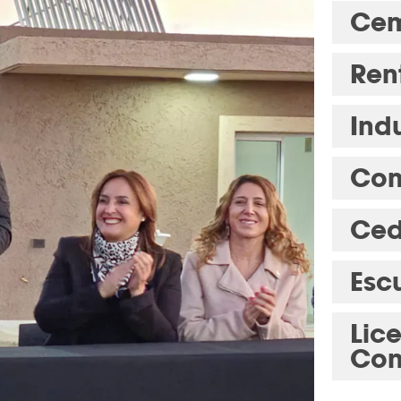
Cem
Ren
Indu
Com
Ced
Esc
Lic
Con