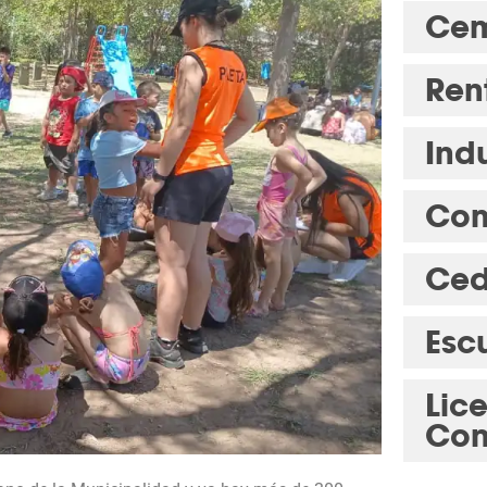
Cem
Ren
Indu
Com
Ced
Esc
Lic
Con