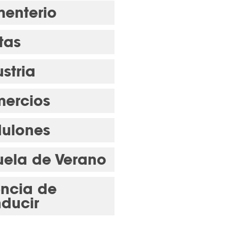
enterio
tas
stria
ercios
ulones
uela de Verano
encia de
ducir