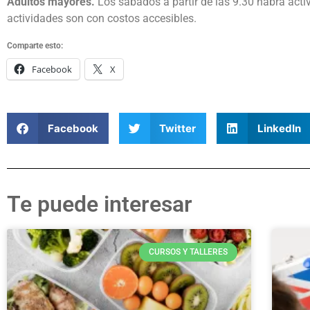
Adultos mayores.
Los sábados a partir de las 9.30 habrá acti
actividades son con costos accesibles.
Comparte esto:
Facebook
X
Facebook
Twitter
LinkedIn
Te puede interesar
CURSOS Y TALLERES