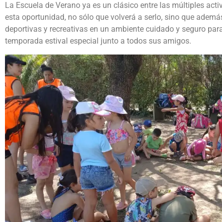
La Escuela de Verano ya es un clásico entre las múltiples acti
esta oportunidad, no sólo que volverá a serlo, sino que ademá
deportivas y recreativas en un ambiente cuidado y seguro par
temporada estival especial junto a todos sus amigos.