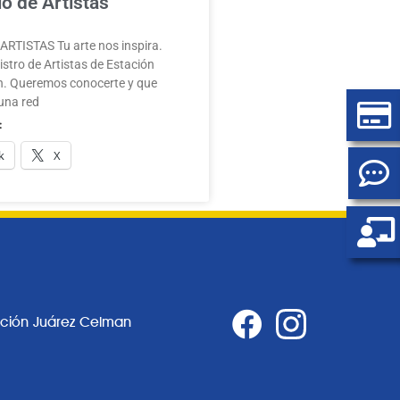
o de Artistas
RTISTAS Tu arte nos inspira.
stro de Artistas de Estación
. Queremos conocerte y que
una red
:
k
X
ación Juárez Celman
0