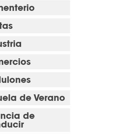
enterio
tas
stria
ercios
ulones
uela de Verano
encia de
ducir