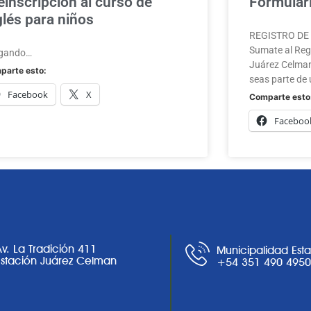
einscripción al curso de
Formulari
glés para niños
REGISTRO DE A
Sumate al Regi
gando…
Juárez Celman
parte esto:
seas parte de 
Facebook
X
Comparte esto
Faceboo
Av. La Tradición 411
Municipalidad Est
Estación Juárez Celman
+54 351 490 495