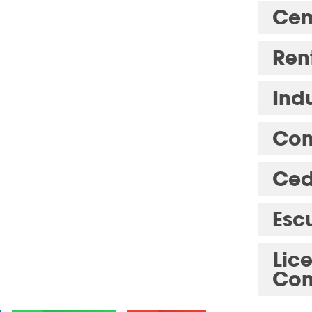
Cem
Ren
Indu
Com
Ced
Esc
Lic
Con