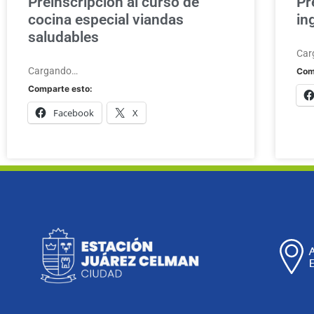
Preinscripción al curso de
Pr
cocina especial viandas
in
saludables
Car
Cargando…
Com
Comparte esto:
Facebook
X