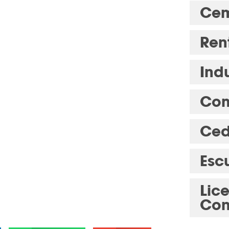
Cem
Ren
Indu
Com
Ced
Esc
Lic
Con