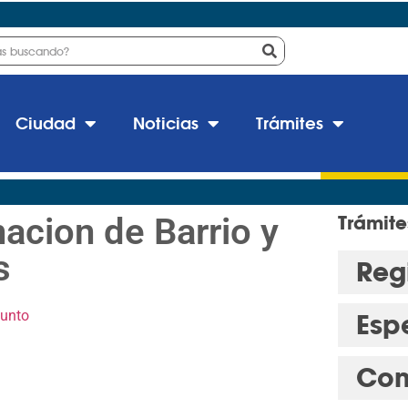
Ciudad
Noticias
Trámites
cion de Barrio y
Trámite
s
Regi
junto
Esp
Con