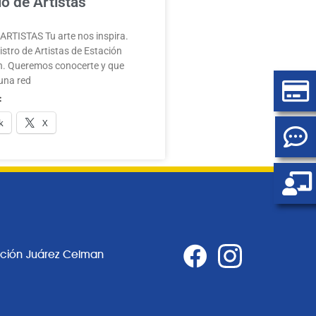
o de Artistas
RTISTAS Tu arte nos inspira.
stro de Artistas de Estación
. Queremos conocerte y que
una red
:
k
X
ación Juárez Celman
0