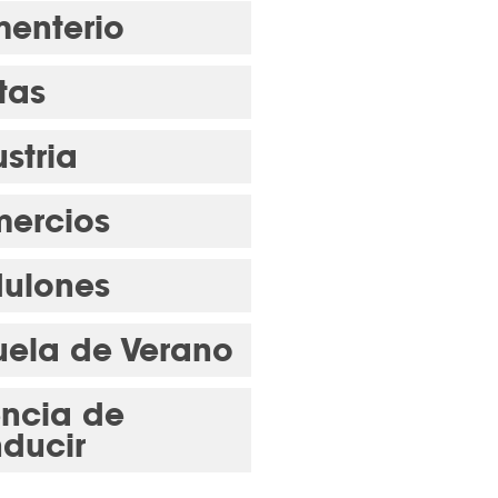
enterio
tas
stria
ercios
ulones
uela de Verano
encia de
ducir