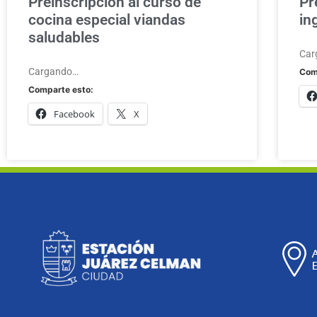
Preinscripción al curso de
Pr
cocina especial viandas
in
saludables
Car
Cargando…
Com
Comparte esto:
Facebook
X