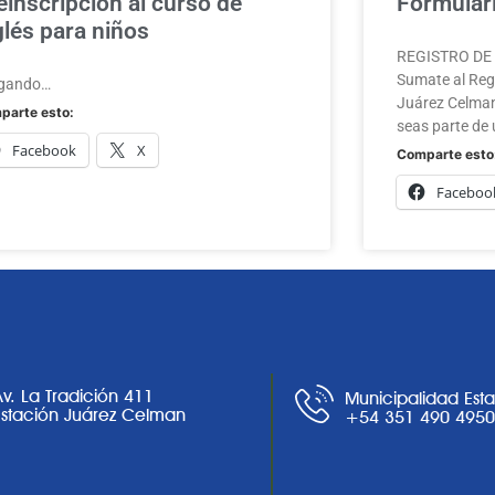
einscripción al curso de
Formulari
glés para niños
REGISTRO DE A
Sumate al Regi
gando…
Juárez Celman
parte esto:
seas parte de 
Facebook
X
Comparte esto
Faceboo
Av. La Tradición 411
Municipalidad Est
Estación Juárez Celman
+54 351 490 495