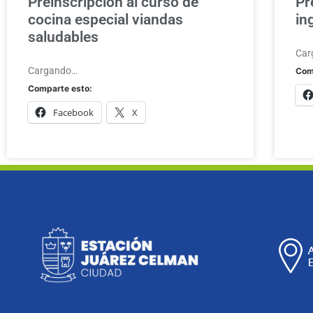
Preinscripción al curso de
Pr
cocina especial viandas
in
saludables
Car
Cargando…
Com
Comparte esto:
Facebook
X