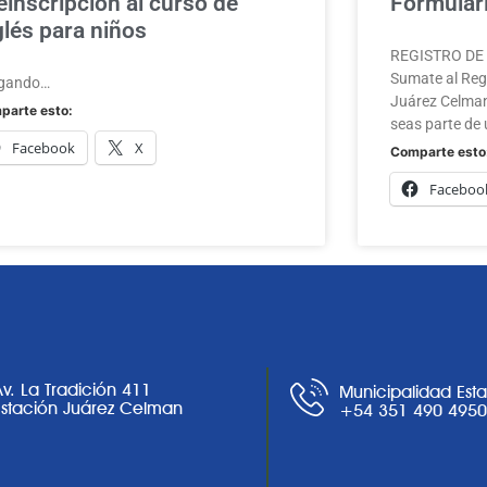
einscripción al curso de
Formulari
glés para niños
REGISTRO DE A
Sumate al Regi
gando…
Juárez Celman
parte esto:
seas parte de 
Facebook
X
Comparte esto
Faceboo
Av. La Tradición 411
Municipalidad Est
Estación Juárez Celman
+54 351 490 495