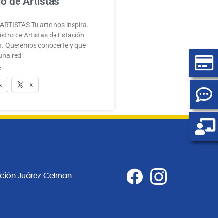
o de Artistas
RTISTAS Tu arte nos inspira.
stro de Artistas de Estación
. Queremos conocerte y que
una red
:
k
X
ación Juárez Celman
0