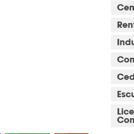
Cem
Ren
Indu
Com
Ced
Esc
Lic
Con