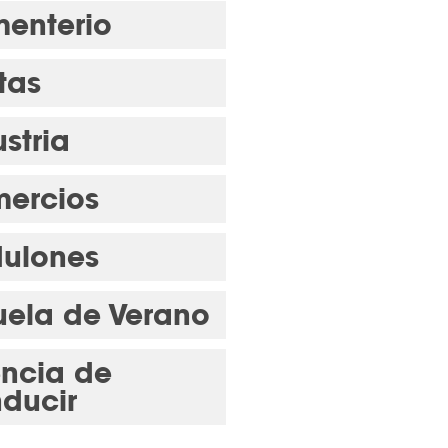
enterio
tas
stria
ercios
ulones
uela de Verano
encia de
ducir