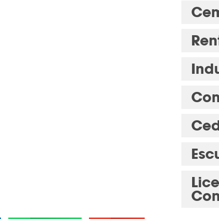
Cem
Ren
Indu
Com
Ced
Esc
Lic
Con