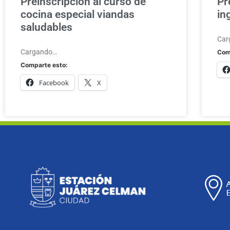
Preinscripción al curso de
Pr
cocina especial viandas
in
saludables
Car
Cargando…
Com
Comparte esto:
Facebook
X