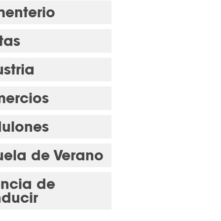
enterio
tas
stria
ercios
ulones
uela de Verano
encia de
ducir