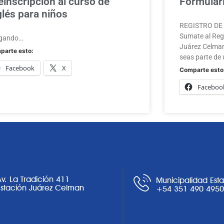
einscripción al curso de
Formulari
glés para niños
REGISTRO DE A
Sumate al Regi
gando…
Juárez Celman
parte esto:
seas parte de 
Facebook
X
Comparte esto
Faceboo
Av. La Tradición 411
Municipalidad Est
Estación Juárez Celman
+54 351 490 495