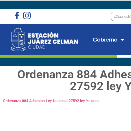
Gobierno
Ordenanza 884 Adhes
27592 ley 
Ordenanza-884-Adhesion-Ley-Nacional-27592-ley-Yolanda