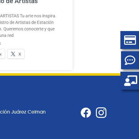
o de Artistas
RTISTAS Tu arte nos inspira.
stro de Artistas de Estación
. Queremos conocerte y que
una red
:
k
X
ación Juárez Celman
0