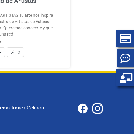
o de Artistas
RTISTAS Tu arte nos inspira.
stro de Artistas de Estación
. Queremos conocerte y que
una red
:
k
X
ación Juárez Celman
0