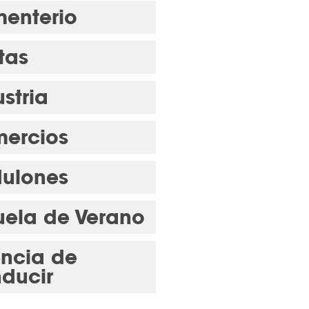
enterio
tas
stria
ercios
ulones
uela de Verano
encia de
ducir