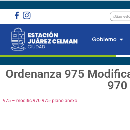
Gobierno
Ordenanza 975 Modific
970
975 – modific.970
975- plano anexo