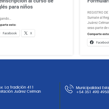
einscripción al curso de
Formulari
glés para niños
REGISTRO DE A
Sumate al Regi
gando…
Juárez Celman
parte esto:
seas parte de 
Facebook
X
Comparte esto
Faceboo
Av. La Tradición 411
Municipalidad Est
Estación Juárez Celman
+54 351 490 495