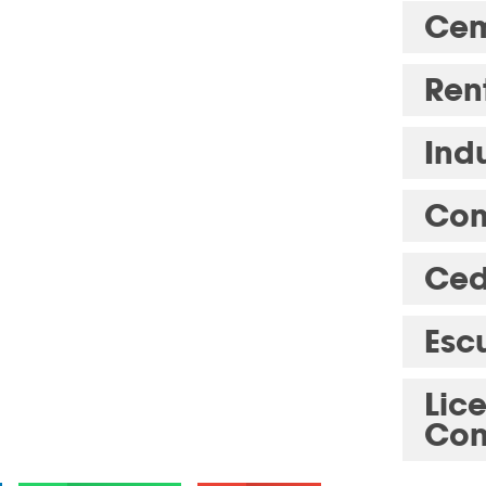
Cem
Ren
Indu
Com
Ced
Esc
Lic
Con