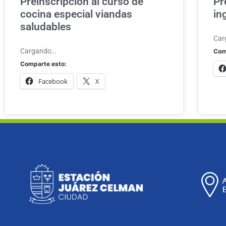
Preinscripción al curso de
Pr
cocina especial viandas
in
saludables
Car
Cargando…
Com
Comparte esto:
Facebook
X