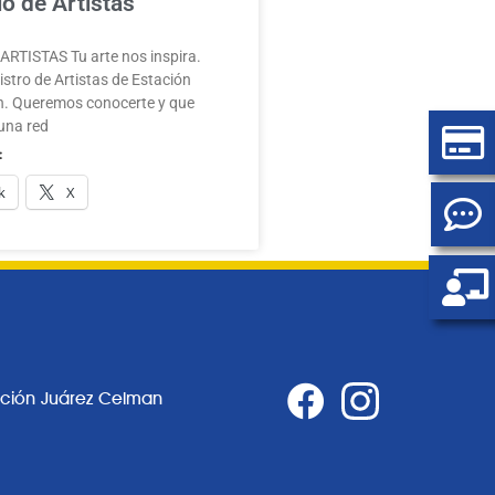
o de Artistas
RTISTAS Tu arte nos inspira.
stro de Artistas de Estación
. Queremos conocerte y que
una red
:
k
X
ación Juárez Celman
0