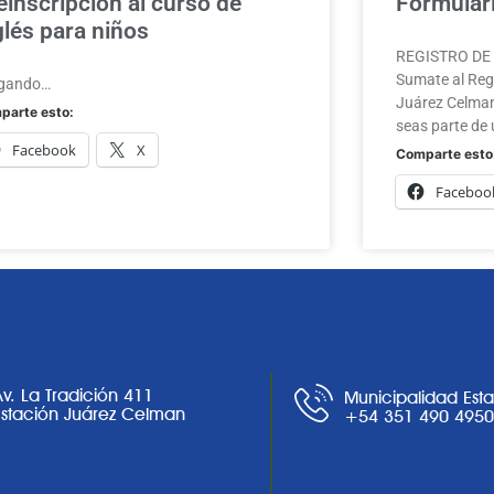
einscripción al curso de
Formulari
glés para niños
REGISTRO DE A
Sumate al Regi
gando…
Juárez Celman
parte esto:
seas parte de 
Facebook
X
Comparte esto
Faceboo
Av. La Tradición 411
Municipalidad Est
Estación Juárez Celman
+54 351 490 495