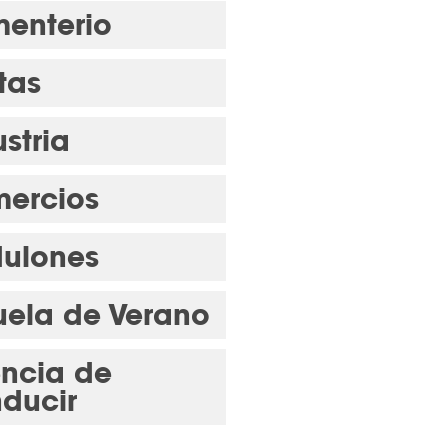
enterio
tas
stria
ercios
ulones
uela de Verano
encia de
ducir