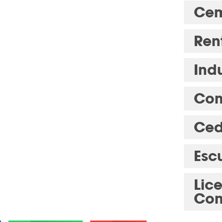
Cem
Ren
Indu
Com
Ced
Esc
Lic
Con