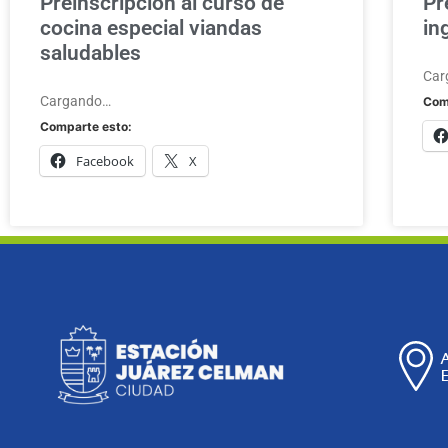
Preinscripción al curso de
Pr
cocina especial viandas
in
saludables
Car
Cargando…
Com
Comparte esto:
Facebook
X