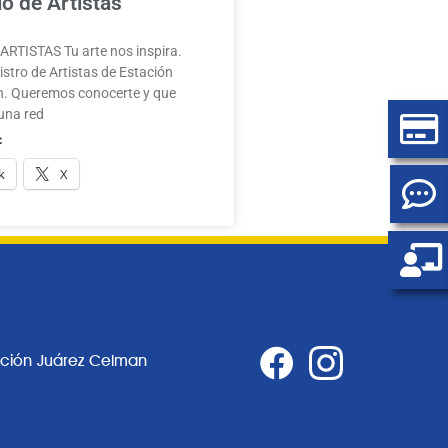
o de Artistas
RTISTAS Tu arte nos inspira.
stro de Artistas de Estación
. Queremos conocerte y que
una red
:
k
X
ación Juárez Celman
0