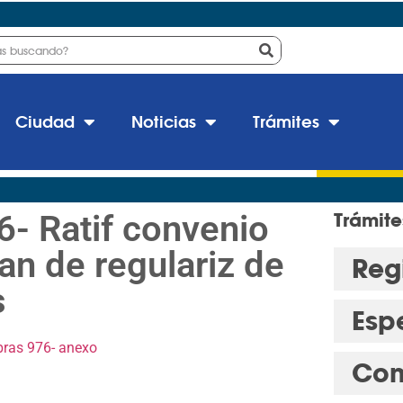
Ciudad
Noticias
Trámites
- Ratif convenio
Trámite
an de regulariz de
Regi
s
Esp
bras
976- anexo
Con