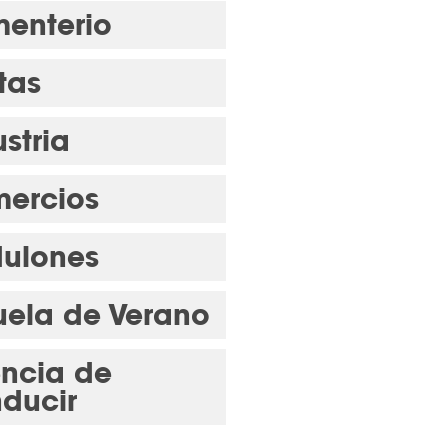
enterio
tas
stria
ercios
ulones
uela de Verano
encia de
ducir