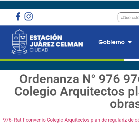
Gobierno
Ordenanza N° 976 976
Colegio Arquitectos pl
obra
976- Ratif convenio Colegio Arquitectos plan de regulariz de o