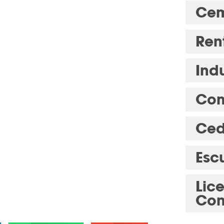
Cem
Ren
Indu
Com
Ced
Esc
Lic
Con