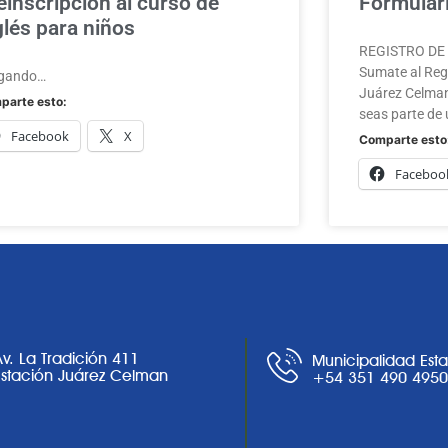
einscripción al curso de
Formulari
glés para niños
REGISTRO DE A
Sumate al Regi
gando…
Juárez Celman
parte esto:
seas parte de 
Facebook
X
Comparte esto
Faceboo
Av. La Tradición 411
Municipalidad Est
Estación Juárez Celman
+54 351 490 495