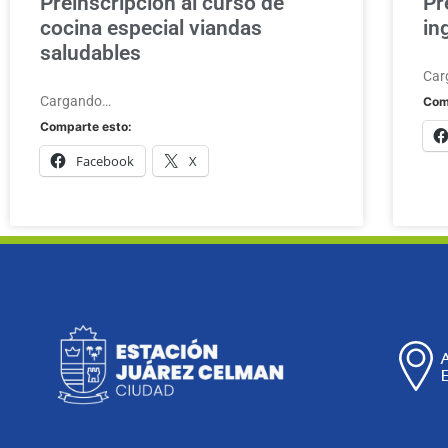
Preinscripción al curso de
Pr
cocina especial viandas
in
saludables
Car
Cargando…
Com
Comparte esto:
Facebook
X